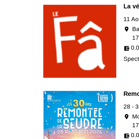
La vé
11 Ao
Ba
location_on
17
0.
account_balance_wallet
Specta
Remo
28 - 
Mo
location_on
17
0.
account_balance_wallet