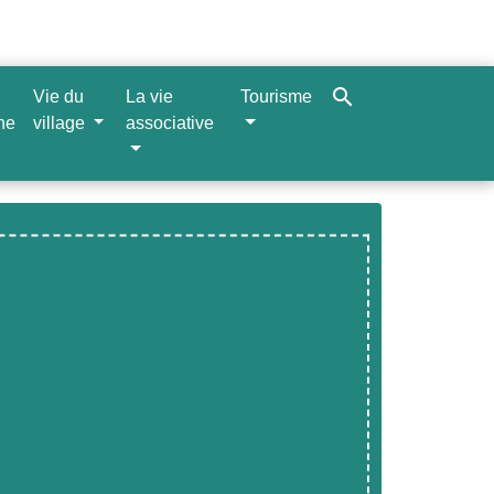
search
Vie du
La vie
Tourisme
ne
village
associative