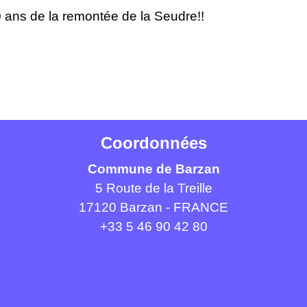
0 ans de la remontée de la Seudre!!
Coordonnées
Commune de Barzan
5 Route de la Treille
17120 Barzan - FRANCE
+33 5 46 90 42 80