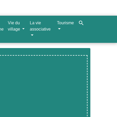
search
Vie du
La vie
Tourisme
ne
village
associative